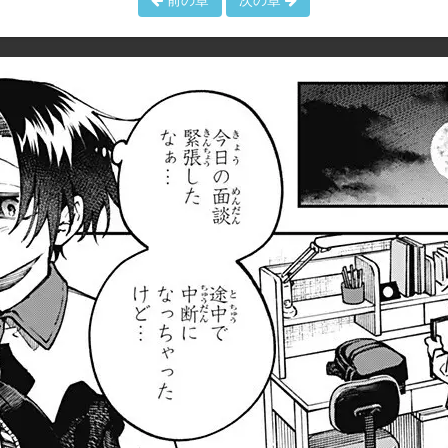
前の章
次の章