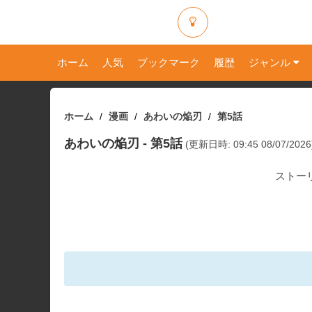
ホーム
人気
ブックマーク
履歴
ジャンル
ホーム
漫画
あわいの焔刃
第5話
あわいの焔刃
- 第5話
(更新日時: 09:45 08/07/2026
ストー