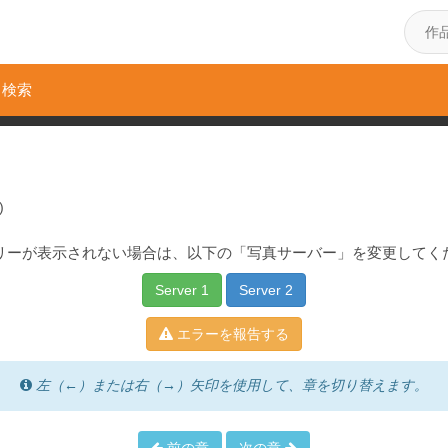
検索
)
リーが表示されない場合は、以下の「写真サーバー」を変更してく
Server 1
Server 2
エラーを報告する
左（←）または右（→）矢印を使用して、章を切り替えます。