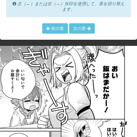
左（←）または右（→）矢印を使用して、章を切り替え
ます。
前の章
次の章