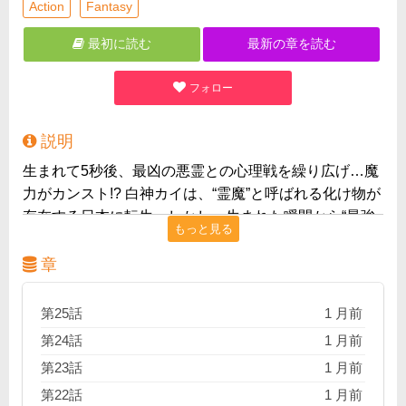
Action
Fantasy
最初に読む
最新の章を読む
フォロー
説明
生まれて5秒後、最凶の悪霊との心理戦を繰り広げ…魔
力がカンスト!? 白神カイは、“霊魔”と呼ばれる化け物が
存在する日本に転生。しかし、生まれた瞬間から“最強
もっと見る
の悪霊”を召喚する儀式の真っ最中だった。呪い殺され
そうな母と、体を乗っ取ろうと暴れまわる悪霊を相手
章
に、カイは制御を巡る心理戦を繰り広げる。そして、
戦いの果てに、カイは無意識のうちに想像を絶する強
第25話
1 月前
大な存在へと変貌を遂げていた！最強の“祓魔師”が織り
第24話
1 月前
なす、無敵の和風ファンタジー、ここに開幕！
第23話
1 月前
第22話
1 月前