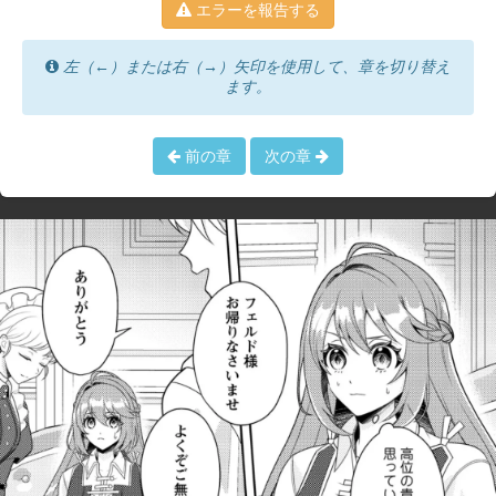
エラーを報告する
左（←）または右（→）矢印を使用して、章を切り替え
ます。
前の章
次の章