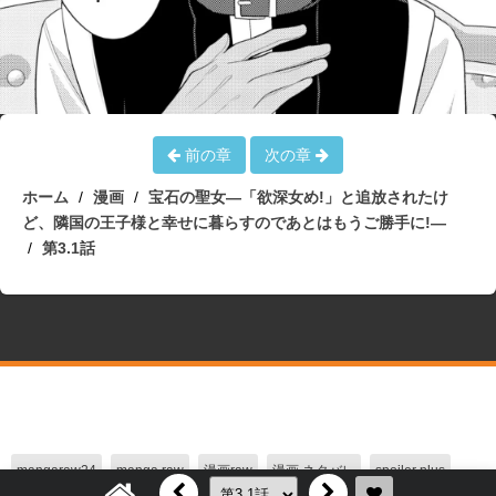
前の章
次の章
ホーム
漫画
宝石の聖女―「欲深女め!」と追放されたけ
ど、隣国の王子様と幸せに暮らすのであとはもうご勝手に!―
第3.1話
mangaraw24
manga raw
漫画raw
漫画 ネタバレ
spoiler plus