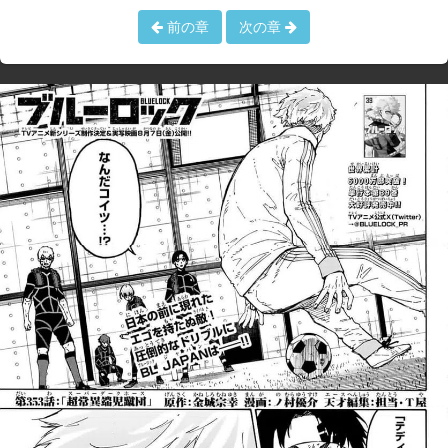
前の章
次の章