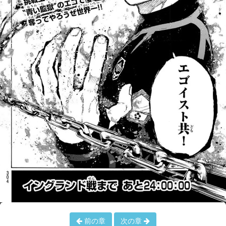
前の章
次の章