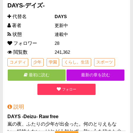
DAYS-デイズ-
代替名
DAYS
著者
更新中
状態
連載中
フォロワー
28
閲覧数
241,362
コメディ
少年
学園
くらし。生活
スポーツ
最初に読む
最新の章を読む
フォロー
説明
DAYS -Deizu- Raw free
嵐の夜、ふたりの少年が出会った。何のとりえもな
い、特技もない、けれど人知れず、熱い心を秘めた少