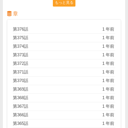
もっと見る
年・柄本つくし。孤独なサッカーの天才・風間陣。嵐
の夜、交わるはずのないふたりが出会ったとき、高校
章
サッカーに旋風を巻き起こす、灼熱、感動、奇跡の物
語が幕を開ける!!
第376話
1 年前
第375話
1 年前
第374話
1 年前
第373話
1 年前
第372話
1 年前
第371話
1 年前
第370話
1 年前
第369話
1 年前
第368話
1 年前
第367話
1 年前
第366話
1 年前
第365話
1 年前