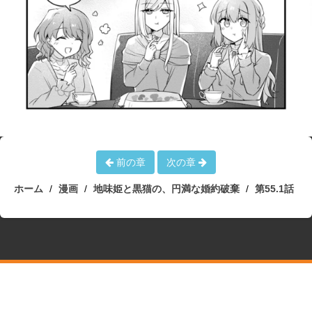
前の章
次の章
ホーム
漫画
地味姫と黒猫の、円満な婚約破棄
第55.1話