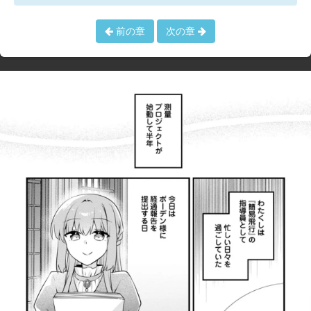
前の章
次の章