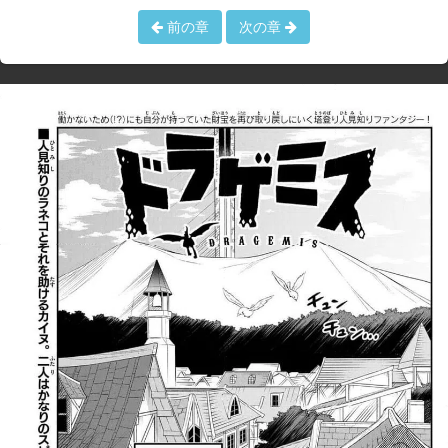
前の章
次の章