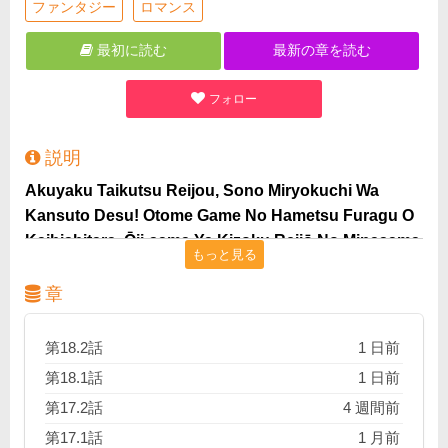
ファンタジー
ロマンス
最初に読む
最新の章を読む
フォロー
説明
Akuyaku Taikutsu Reijou, Sono Miryokuchi Wa
Kansuto Desu! Otome Game No Hametsu Furagu O
Kaihishitara, Ōji-sama Ya Kizoku Reijō No Minasama
もっと見る
Ni Somawarete Raw free
王都で評判の、弱きを助け強きをくじく伯爵令嬢メル
章
ツェデスは、国王から法や不文律を超えた振る舞いを
許された、前代未聞のご令嬢！ 愛と美貌と気概を兼ね
第18.2話
1 日前
備えた彼女には、前世の記憶があった。 それは乙女ゲ
第18.1話
1 日前
ームをプレイした記憶。 そこでのメルツェデスは、剣
第17.2話
4 週間前
で戦う悪役令嬢として壮絶な最期を遂げるのだった。
第17.1話
1 月前
そんなバッドエンドを避けるため、メルツェデスは人