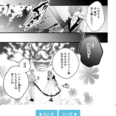
前の章
次の章