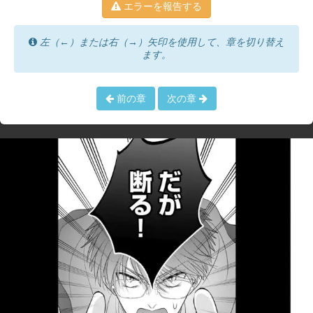
エラーを報告する
左（←）または右（→）矢印を使用して、章を切り替え
ます。
前の章
次の章