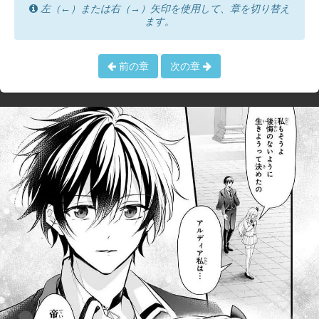
左（←）または右（→）矢印を使用して、章を切り替え
ます。
前の章
次の章