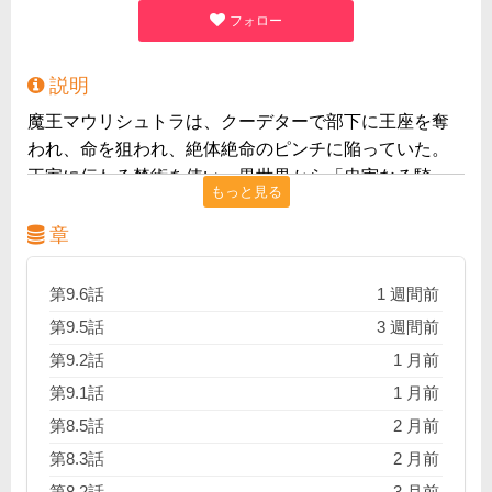
フォロー
説明
魔王マウリシュトラは、クーデターで部下に王座を奪
われ、命を狙われ、絶体絶命のピンチに陥っていた。
王家に伝わる禁術を使い、異世界から「忠実なる騎
もっと見る
士」を召喚したが、現れたのは「紅葉狩りバスツアー
に行く途中だった80歳のおばあさん・峰子」で――!?
章
第9.6話
1 週間前
第9.5話
3 週間前
第9.2話
1 月前
第9.1話
1 月前
第8.5話
2 月前
第8.3話
2 月前
第8.2話
3 月前