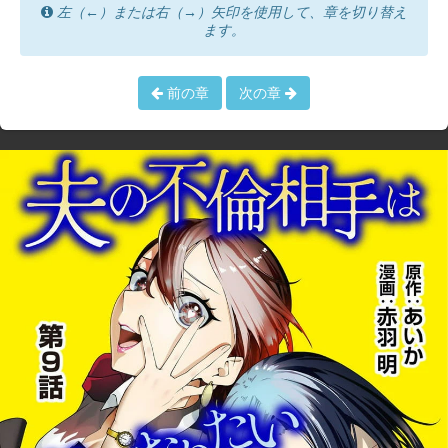
左（←）または右（→）矢印を使用して、章を切り替え
ます。
前の章
次の章