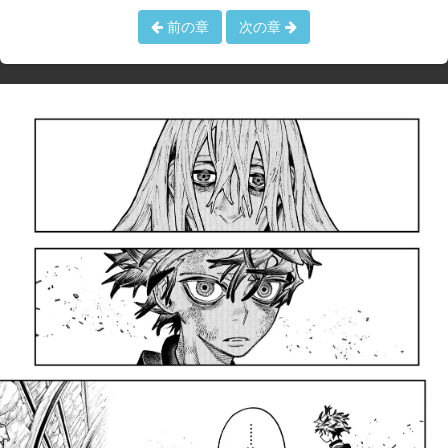
前の章
次の章