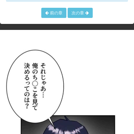
前の章
次の章