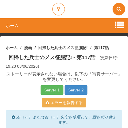
ホーム
ホーム
漫画
回帰した兵士のメス征服記!
第117話
回帰した兵士のメス征服記!
- 第117話
(更新日時:
19:20 03/06/2026)
ストーリーが表示されない場合は、以下の「写真サーバー」
を変更してください。
Server 1
Server 2
エラーを報告する
左（←）または右（→）矢印を使用して、章を切り替え
ます。