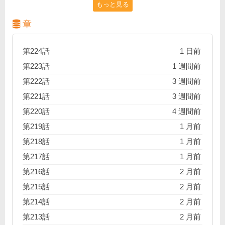
もっと見る
の野球部は、学校の方針がガリ勉エリート校に変わっ
たことをきっかけに、今では部員4人の弱小チーム
章
に…。しかし、根っからの野球バカ・日々野塁斗には
秘策があった！甲子園を目指すタッグの相手は、まさ
第224話
1 日前
かの野球ド素人不良軍団!?地獄の底から上等カマせッ！
第223話
1 週間前
嫌われ者共のド直球野球譚！
第222話
3 週間前
第221話
3 週間前
第220話
4 週間前
第219話
1 月前
第218話
1 月前
第217話
1 月前
第216話
2 月前
第215話
2 月前
第214話
2 月前
第213話
2 月前