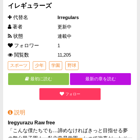
イレギュラーズ
代替名
Irregulars
著者
更新中
状態
連載中
フォロワー
1
閲覧数
11,205
スポーツ
少年
学園
野球
最初に読む
最新の章を読む
フォロー
説明
Iregyurazu Raw free
「こんな僕たちでも…諦めなければきっと目指せる夢
の舞台甲子園！」私立常星学園。かつて強豪だったそ