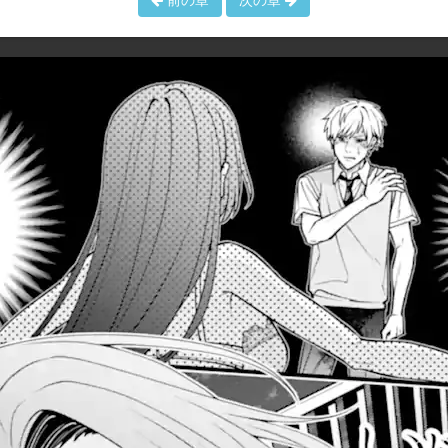
前の章
次の章