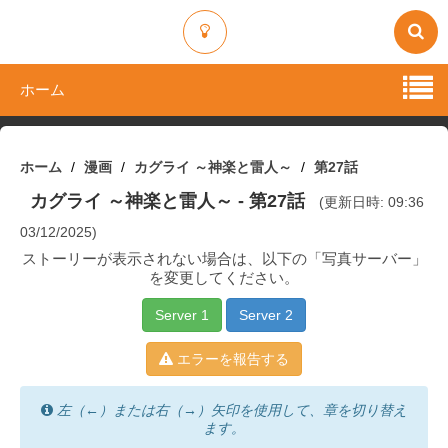
ホーム
ホーム
漫画
カグライ ～神楽と雷人～
第27話
カグライ ～神楽と雷人～
- 第27話
(更新日時: 09:36
03/12/2025)
ストーリーが表示されない場合は、以下の「写真サーバー」
を変更してください。
Server 1
Server 2
エラーを報告する
左（←）または右（→）矢印を使用して、章を切り替え
ます。