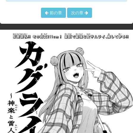
前の章
次の章