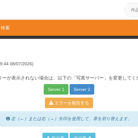
検索
:44 08/07/2026)
リーが表示されない場合は、以下の「写真サーバー」を変更してく
Server 1
Server 2
エラーを報告する
左（←）または右（→）矢印を使用して、章を切り替えます。