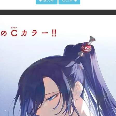
前の章
次の章