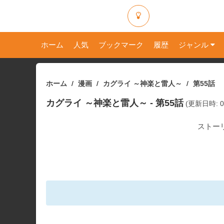
ホーム
人気
ブックマーク
履歴
ジャンル
ホーム
漫画
カグライ ～神楽と雷人～
第55話
カグライ ～神楽と雷人～
- 第55話
(更新日時: 09
ストー