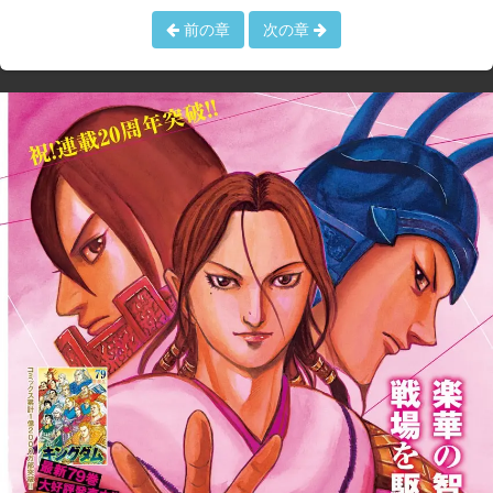
前の章
次の章