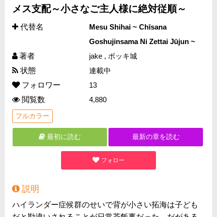
メス支配～小さなご主人様に絶対従順～
代替名
Mesu Shihai ~ Chīsana
Goshujinsama Ni Zettai Jūjun ~
著者
jake , ボッキ城
状態
連載中
フォロワー
13
閲覧数
4,880
フルカラー
最初に読む
最新の章を読む
フォロー
説明
ハイランダー症候群のせいで背が小さい拓海は子ども
だと勘違いされることが日常茶飯事だった。だがある