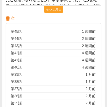
日、その強みを利用してみろと知り合いに言われ…｢俺
もっと見る
らの武器は…子どものフリができることさ！｣
章
第45話
1 週間前
第44話
2 週間前
第43話
2 週間前
第42話
4 週間前
第41話
4 週間前
第40話
4 週間前
第39話
1 月前
第38話
1 月前
第37話
2 月前
第36話
2 月前
第35話
2 月前