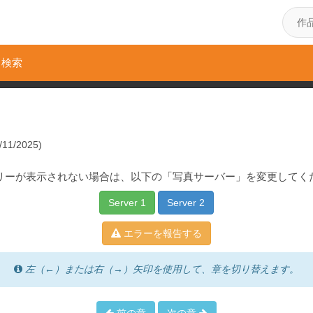
検索
11/2025)
リーが表示されない場合は、以下の「写真サーバー」を変更してく
Server 1
Server 2
エラーを報告する
左（←）または右（→）矢印を使用して、章を切り替えます。