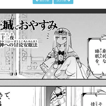
前の章
次の章