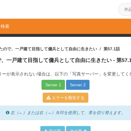
検索
たので、一戸建て目指して傭兵として自由に生きたい
第57.1話
で、一戸建て目指して傭兵として自由に生きたい
- 第57.
リーが表示されない場合は、以下の「写真サーバー」を変更してく
Server 1
Server 2
エラーを報告する
左（←）または右（→）矢印を使用して、章を切り替えます。