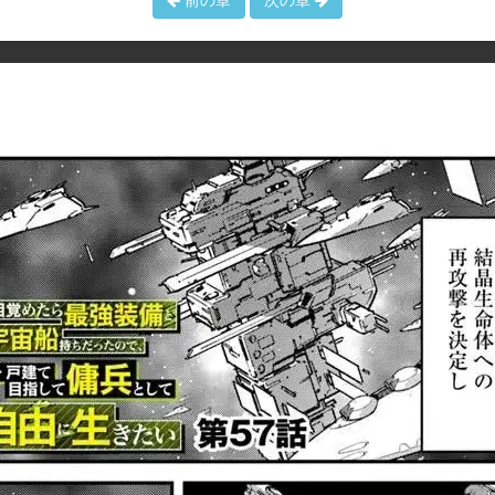
前の章
次の章