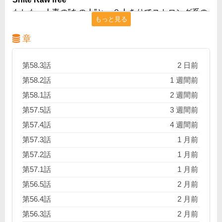
もしも、人妻の”あの人”と、２人きりでストロング系の
もっと見る
缶チューハイを心ゆくまで飲む機会が訪れたら……
電書累計500万DL超！デジ同人界の変態原作者”チンジ
章
ャオ娘”が贈る、「人妻×ストロング系缶チューハイ」が
織りなす、背徳のオムニバス！
第58.3話
2 日前
第58.2話
1 週間前
第58.1話
2 週間前
第57.5話
3 週間前
第57.4話
4 週間前
第57.3話
1 月前
第57.2話
1 月前
第57.1話
1 月前
第56.5話
2 月前
第56.4話
2 月前
第56.3話
2 月前