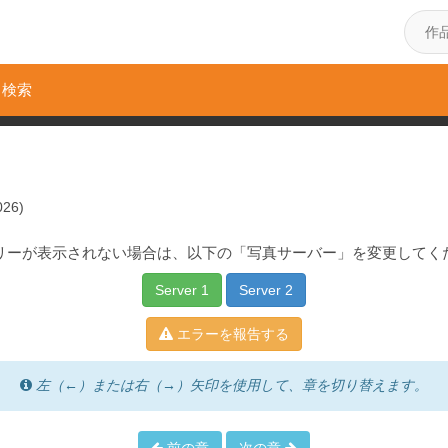
検索
026)
リーが表示されない場合は、以下の「写真サーバー」を変更してく
Server 1
Server 2
エラーを報告する
左（←）または右（→）矢印を使用して、章を切り替えます。