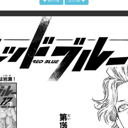
前の章
次の章