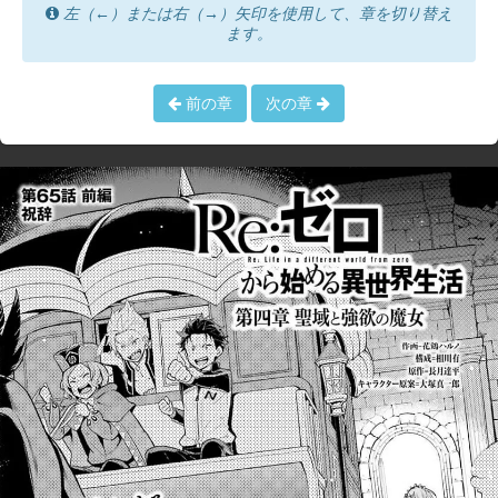
左（←）または右（→）矢印を使用して、章を切り替え
ます。
前の章
次の章