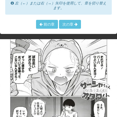
左（←）または右（→）矢印を使用して、章を切り替え
ます。
前の章
次の章