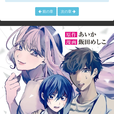
前の章
次の章