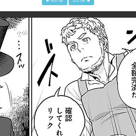
前の章
次の章