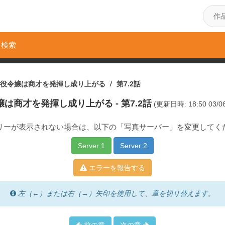
検索
悪役令嬢は商才を発揮し成り上がる
第7.2話
嬢は商才を発揮し成り上がる
- 第7.2話
(更新日時: 18:50 03/06
リーが表示されない場合は、以下の「写真サーバー」を変更してく
Server 1
Server 2
エラーを報告する
左（←）または右（→）矢印を使用して、章を切り替えます。