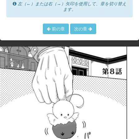
左（←）または右（→）矢印を使用して、章を切り替え
ます。
前の章
次の章