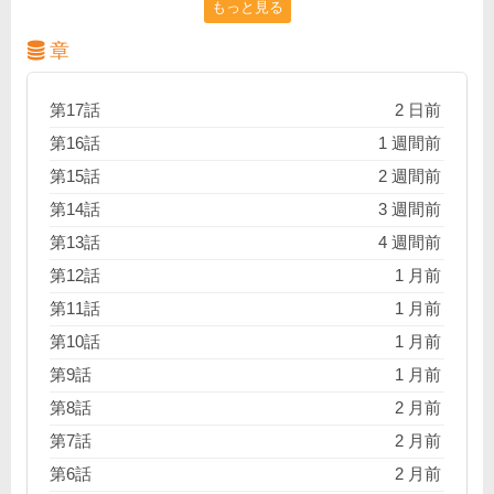
もっと見る
二人の共同生活。 不器用な大人と、真っ直ぐな子供。
二人は暮らす。自分のためには作られていない世界
章
で、生きていくために。
第17話
2 日前
第16話
1 週間前
第15話
2 週間前
第14話
3 週間前
第13話
4 週間前
第12話
1 月前
第11話
1 月前
第10話
1 月前
第9話
1 月前
第8話
2 月前
第7話
2 月前
第6話
2 月前