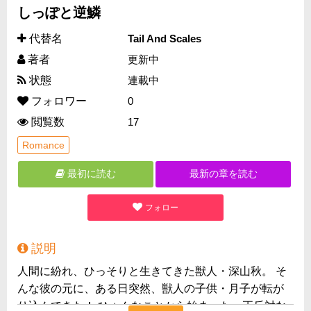
しっぽと逆鱗
代替名
Tail And Scales
著者
更新中
状態
連載中
フォロワー
0
閲覧数
17
Romance
最初に読む
最新の章を読む
フォロー
説明
人間に紛れ、ひっそりと生きてきた獣人・深山秋。 そ
んな彼の元に、ある日突然、獣人の子供・月子が転が
り込んできた！ ひょんなことから始まった、正反対な