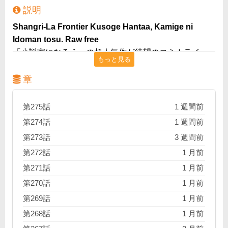
説明
Shangri-La Frontier Kusoge Hantaa, Kamige ni
Idoman tosu. Raw free
「小説家になろう」の超人気作が待望のコミカライ
もっと見る
ズ！“クソゲー”をこよなく愛する男・陽務楽郎。彼が次
に挑んだのは、総プレイヤー数3000万人の“神ゲー”『シ
章
ャングリラ・フロンティア』だった。集う仲間(外道)、
広がる世界。そして“宿敵”との出会いが、彼の、全ての
第275話
1 週間前
プレイヤーの運命を変えていく!! 最強クソゲーマーによ
第274話
1 週間前
る最高のゲーム冒険譚、ここに開幕!!
第273話
3 週間前
第272話
1 月前
第271話
1 月前
第270話
1 月前
第269話
1 月前
第268話
1 月前