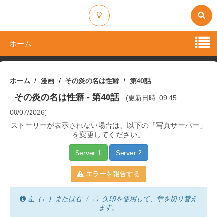
ホーム
ホーム
漫画
その炎の名は性癖
第40話
その炎の名は性癖
- 第40話
(更新日時: 09:45
08/07/2026)
ストーリーが表示されない場合は、以下の「写真サーバー」
を変更してください。
Server 1
Server 2
エラーを報告する
左（←）または右（→）矢印を使用して、章を切り替え
ます。