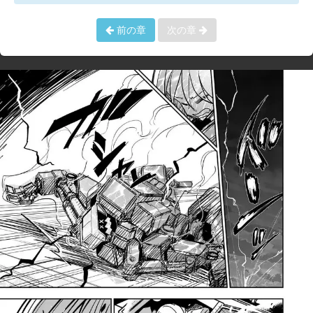
前の章
次の章