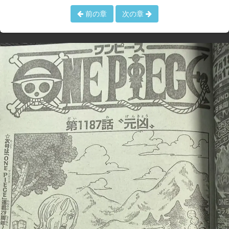
前の章
次の章