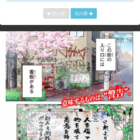
前の章
次の章