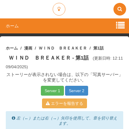
ホーム
ホーム
漫画
ＷＩＮＤ ＢＲＥＡＫＥＲ
第1話
ＷＩＮＤ ＢＲＥＡＫＥＲ
- 第1話
(更新日時: 12:11
09/04/2025)
ストーリーが表示されない場合は、以下の「写真サーバー」
を変更してください。
Server 1
Server 2
エラーを報告する
左（←）または右（→）矢印を使用して、章を切り替え
ます。