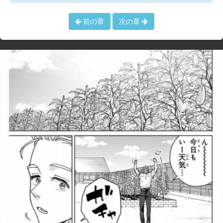
前の章
次の章