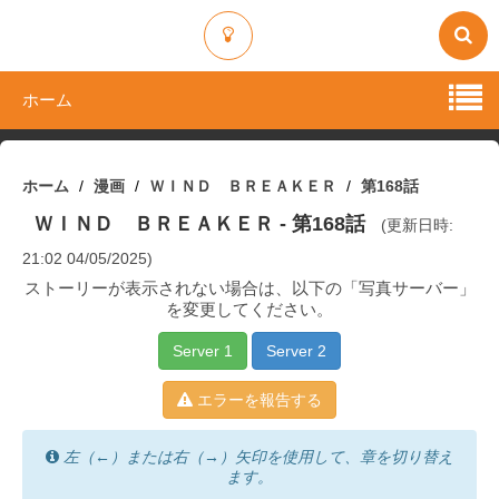
ホーム
ホーム
漫画
ＷＩＮＤ ＢＲＥＡＫＥＲ
第168話
ＷＩＮＤ ＢＲＥＡＫＥＲ
- 第168話
(更新日時:
21:02 04/05/2025)
ストーリーが表示されない場合は、以下の「写真サーバー」
を変更してください。
Server 1
Server 2
エラーを報告する
左（←）または右（→）矢印を使用して、章を切り替え
ます。