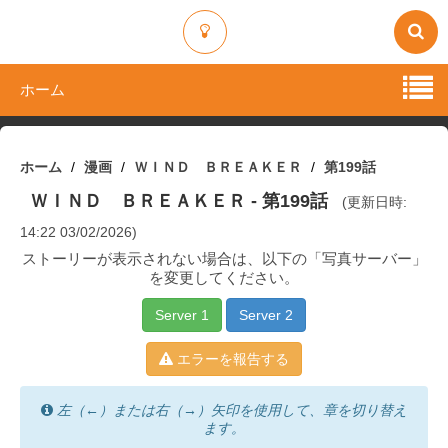
ホーム
ホーム
漫画
ＷＩＮＤ ＢＲＥＡＫＥＲ
第199話
ＷＩＮＤ ＢＲＥＡＫＥＲ
- 第199話
(更新日時:
14:22 03/02/2026)
ストーリーが表示されない場合は、以下の「写真サーバー」
を変更してください。
Server 1
Server 2
エラーを報告する
左（←）または右（→）矢印を使用して、章を切り替え
ます。