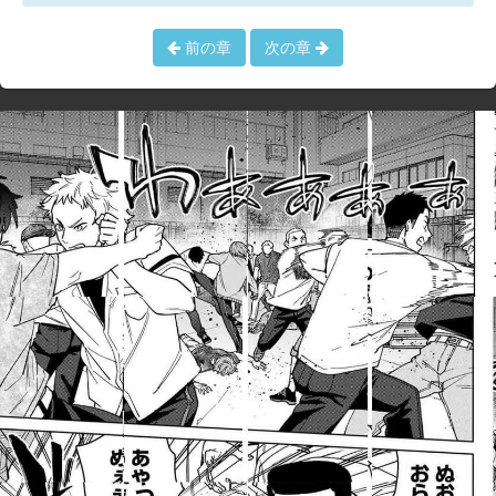
前の章
次の章