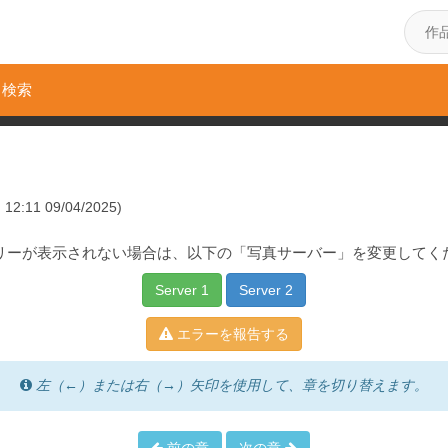
検索
2:11 09/04/2025)
リーが表示されない場合は、以下の「写真サーバー」を変更してく
Server 1
Server 2
エラーを報告する
左（←）または右（→）矢印を使用して、章を切り替えます。