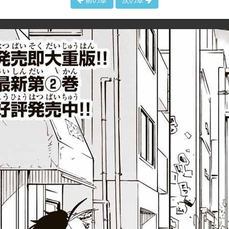
前の章
次の章