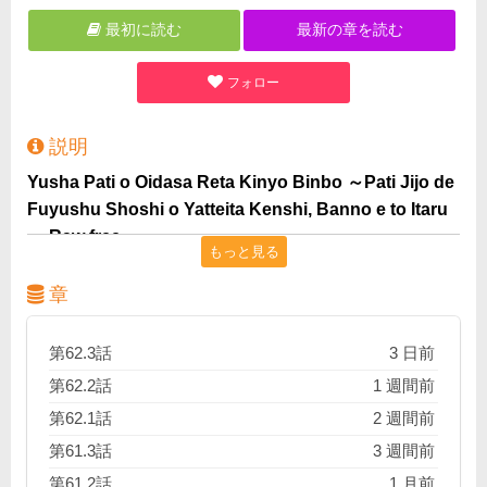
最初に読む
最新の章を読む
フォロー
説明
Yusha Pati o Oidasa Reta Kinyo Binbo ～Pati Jijo de
Fuyushu Shoshi o Yatteita Kenshi, Banno e to Itaru
～ Raw free
もっと見る
しかしその胸には、究極の「器用貧乏」ーー “万能者”に
なる野心を秘められていた。
章
第62.3話
3 日前
第62.2話
1 週間前
第62.1話
2 週間前
第61.3話
3 週間前
第61.2話
1 月前