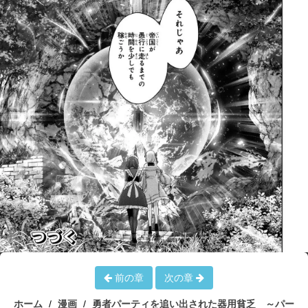
前の章
次の章
ホーム
漫画
勇者パーティを追い出された器用貧乏 ～パー