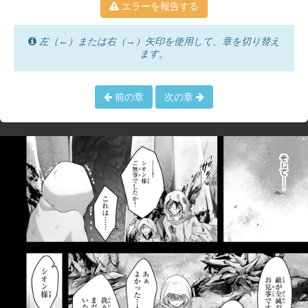
エラーを報告する
左（←）または右（→）矢印を使用して、章を切り替え
ます。
前の章
次の章