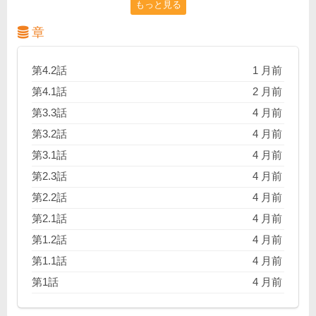
もっと見る
難事件に巻き込まれていくことに…!? 堅実な探偵仕事
とリアルな子育て奮闘記を両立させた新感覚ミステリ
章
ー！」
第4.2話
1 月前
第4.1話
2 月前
第3.3話
4 月前
第3.2話
4 月前
第3.1話
4 月前
第2.3話
4 月前
第2.2話
4 月前
第2.1話
4 月前
第1.2話
4 月前
第1.1話
4 月前
第1話
4 月前