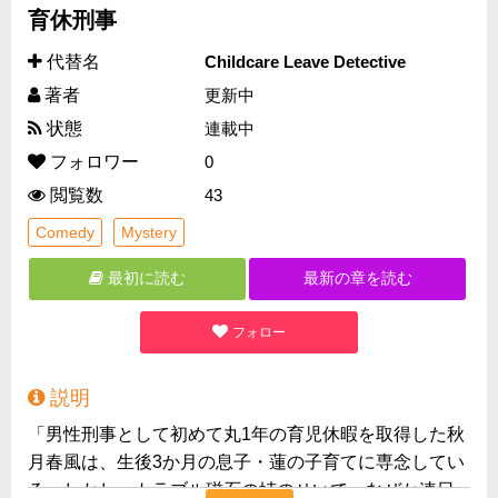
育休刑事
代替名
Childcare Leave Detective
著者
更新中
状態
連載中
フォロワー
0
閲覧数
43
Comedy
Mystery
最初に読む
最新の章を読む
フォロー
説明
「男性刑事として初めて丸1年の育児休暇を取得した秋
月春風は、生後3か月の息子・蓮の子育てに専念してい
る。しかし、トラブル磁石の姉のせいで、なぜか連日