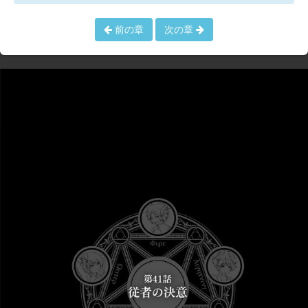
前の章
次の章