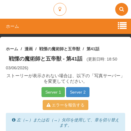
ホーム
ホーム
漫画
戦慄の魔術師と五帝獣
第41話
戦慄の魔術師と五帝獣
- 第41話
(更新日時: 18:50
03/06/2026)
ストーリーが表示されない場合は、以下の「写真サーバー」
を変更してください。
Server 1
Server 2
エラーを報告する
左（←）または右（→）矢印を使用して、章を切り替え
ます。