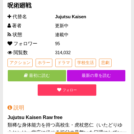
呪術廻戦
代替名
Jujutsu Kaisen
著者
更新中
状態
連載中
フォロワー
95
閲覧数
314,032
アクション
ホラー
ドラマ
学校生活
悲劇
最初に読む
最新の章を読む
フォロー
説明
Jujutsu Kaisen Raw free
類稀な身体能力を持つ高校生・虎杖悠仁（いたどりゆ
うじ）は、病床に伏せる祖父の見舞いを日課にしてい