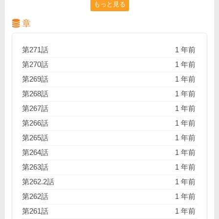
もっと見る
た。だがある日学校に眠る「呪物」の封印が解かれ、
化物が現れてしまう。取り残された先輩を救う為、校
章
舎へ乗り込む虎杖だが!?
第271話
1 年前
第270話
1 年前
第269話
1 年前
第268話
1 年前
第267話
1 年前
第266話
1 年前
第265話
1 年前
第264話
1 年前
第263話
1 年前
第262.2話
1 年前
第262話
1 年前
第261話
1 年前