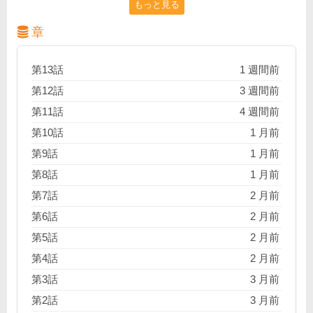
もっと見る
の夢を叶えるために協力し合うことを約束する。しか
し、スポーツ強豪校として知られる浦初高校のバスケ
章
ットボール部は、皮肉にも「トップ中の最下位」、つ
まり弱小チームとして悪名高い…！？寿司とバスケッ
第13話
1 週間前
トボールを賭けて、この異色のコンビは、決意と青春
第12話
3 週間前
に満ちた高校バスケットボールの旅へと飛び込んでい
第11話
4 週間前
く！
第10話
1 月前
第9話
1 月前
第8話
1 月前
第7話
2 月前
第6話
2 月前
第5話
2 月前
第4話
2 月前
第3話
3 月前
第2話
3 月前