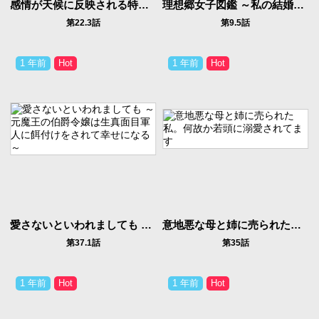
感情が天候に反映される特殊能力持ち令嬢は婚約解消されたので不毛の大地へ嫁ぎたい
理想郷女子図鑑 ～私の結婚生活、とっても幸せです～
第22.3話
第9.5話
1 年前
1 年前
愛さないといわれましても ～元魔王の伯爵令嬢は生真面目軍人に餌付けをされて幸せになる～
意地悪な母と姉に売られた私。何故か若頭に溺愛されてます
第37.1話
第35話
1 年前
1 年前