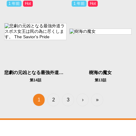
1 年前
1 年前
悲劇の元凶となる最強外道ラスボス女王は民の為に尽くします。 The Savior's Pride
樹海の魔女
第14話
第13話
1
2
3
›
»