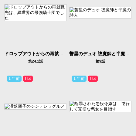
ドロップアウトからの再就職先は、異世界の最強騎士団でした
誓星のデュオ 祓魔師と半魔の詩人
第24.1話
第9話
1 年前
1 年前