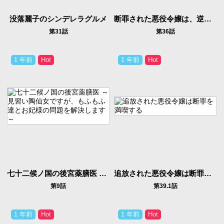
没落麗子のシンデレラグルメ
断罪された悪役令嬢は、逆行して完璧な悪女を目指す
第31話
第36話
1 年前
1 年前
七十二候ノ国の後宮薬膳医 ～見習い陶仙女ですが、もふもふ達とお妃様の問題を解決します～
追放された悪役令嬢は断罪を満喫する
第9話
第39.1話
1 年前
1 年前