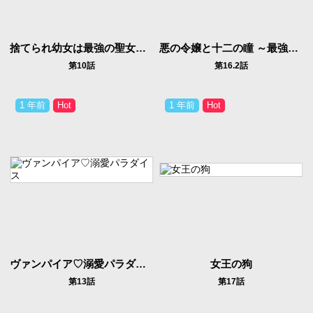
捨てられ幼女は最強の聖女でした
悪の令嬢と十二の瞳 ～最強従者たちと伝説の悪女、人生二度目の華麗なる無双録～
第10話
第16.2話
1 年前
1 年前
ヴァンパイア♡溺愛パラダイス
女王の狗
第13話
第17話