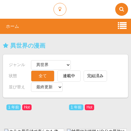
ホーム
異世界の漫画
ジャンル
状態
全て
連載中
完結済み
並び替え
1 年前
1 年前