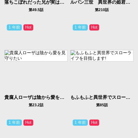
落ちこぼれだった兄が実は最強 ～史上最強の勇者は転生し、学園で無自覚に無双する～
ルパン三世 異世界の姫君 ネイバーワールドプリンセス
第49.5話
第210話
1 年前
1 年前
貴腐人ローザは陰から愛を見守りたい
もふもふと異世界でスローライフを目指します!
第23.2話
第85話
1 年前
1 年前