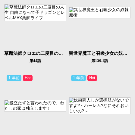
草魔法師クロエの二度目の人生 自由になって子ドラゴンとレベルMAX薬師ライフ
異世界魔王と召喚少女の奴隷魔術
第44話
第139.1話
1 年前
1 年前