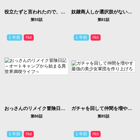
役立たずと言われたので、わたしの家は独立します！
奴隷商人しか選択肢がないですよ?～ハーレム?なにそれおいしいの?～
第55話
第81話
1 年前
1 年前
おっさんのリメイク冒険日記 ～オートキャンプから始まる異世界満喫ライフ～
ガチャを回して仲間を増やす 最強の美少女軍団を作り上げろ
第86話
第85話
1 年前
1 年前