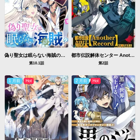
偽り聖女は眠らない海賊の抱き枕になりました
都市伝説解体センター Another Record
第10.1話
第2話
1 月前
Hot
2 月前
Hot