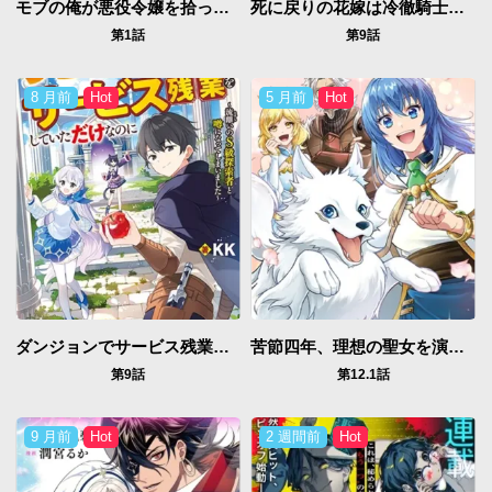
モブの俺が悪役令嬢を拾ったんだが ～ゲーム本編無視で、好き勝手楽しみます～
死に戻りの花嫁は冷徹騎士の執着溺愛から逃げられない
第1話
第9話
8 月前
Hot
5 月前
Hot
ダンジョンでサービス残業をしていただけなのに～流離いのS級探索者と噂になってしまいました～
苦節四年、理想の聖女を演じるのに疲れました ～便利屋扱いする国は捨て“白魔導士”となり旅に出る～
第9話
第12.1話
9 月前
Hot
2 週間前
Hot