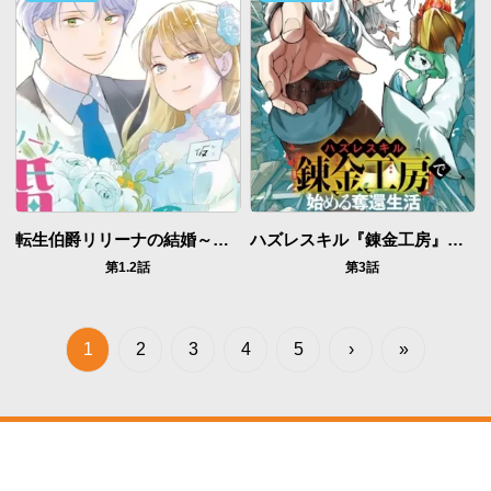
転生伯爵リリーナの結婚～イケメン公爵様の虫除け係!?～
ハズレスキル『錬金工房』で始める奪還生活 ～実家を乗っ取られて放逐されたけど、スキルの真の力に目覚めたので全てを取り返そうと思う～
第1.2話
第3話
1
2
3
4
5
›
»