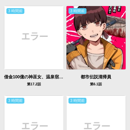
3 時間前
3 時間前
借金100億の神巫女、温泉宿のおっさんに買われる
都市伝説清掃員
第17.2話
第6.1話
3 時間前
3 時間前