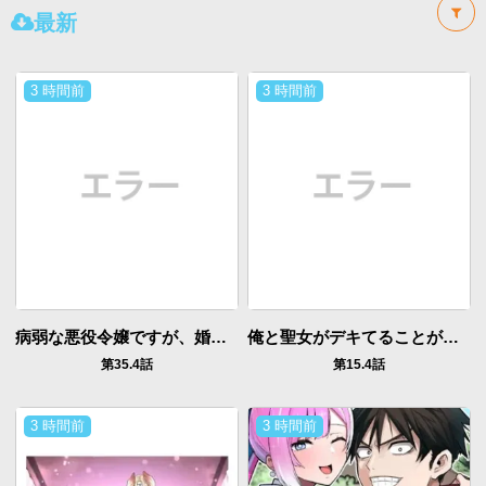
最新
3 時間前
3 時間前
病弱な悪役令嬢ですが、婚約者が過保護すぎて逃げ出したい(私たち犬猿の仲でしたよね!?)
俺と聖女がデキてることがバレたらこのパーティーは崩壊する
第35.4話
第15.4話
3 時間前
3 時間前