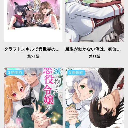
クラフトスキルで異世界の無人島を大改造！ 『……とか思ったら先住民がいて、俺の子種を狙っているようです』
魔眼が効かない俺は、御伽噺の四大魔王に溺愛されている。
第5.1話
第11話
3 時間前
3 時間前