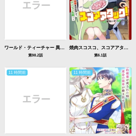
ワールド・ティーチャー 異世界式教育エージェント
焼肉スコスコ、スコアアタック!～焼肉食べ放題生活目指して、ダンジョン攻略!～
第98.2話
第6.1話
11 時間前
11 時間前