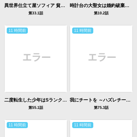
異世界仕立て屋ソフィア 貧乏令嬢、現代知識で服を作ってみんなの暮らしを豊かにします
時計台の大聖女は婚約破棄に歓喜する
第33.1話
第10.2話
11 時間前
11 時間前
二度転生した少年はSランク冒険者として平穏に過ごす～前世が
我にチートを ～ハズレチートの召喚勇者は異世界でゆっくり暮らしたい～. 请务必让我开挂
第55.1話
第75.3話
11 時間前
11 時間前