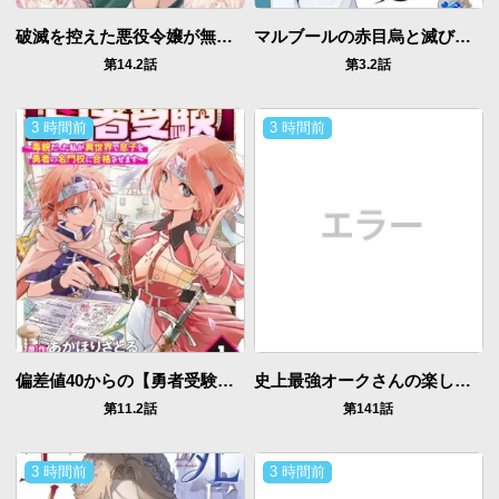
破滅を控えた悪役令嬢が無理してヒロインを演じた結果～怠惰な余生が憧れなのに、第二王子の溺愛ルートに困惑中～
マルブールの赤目烏と滅びの宝飾師 ～冷徹商人に拾われた天才宝飾師は、世界を魅了する～
第14.2話
第3.2話
3 時間前
3 時間前
偏差値40からの【勇者受験】～毒親だった私が異世界で息子を勇者の名門校に合格させます～
史上最強オークさんの楽しい種付けハーレムづくり
第11.2話
第141話
3 時間前
3 時間前