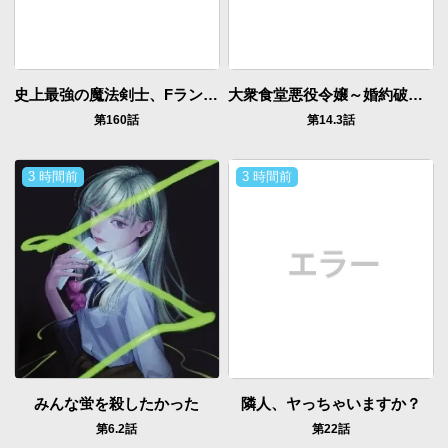
史上最強の魔法剣士、Fランク冒険者に転生する ～剣聖と魔帝、2つの前世を持った男の英雄譚～
大衆食堂悪役令嬢～婚約破棄されたので食堂を開いたら癒やしの力が開花しました～
第160話
第14.3話
3 時間前
3 時間前
みんな蛍を殺したかった
隣人、ヤっちゃいますか？
第6.2話
第22話