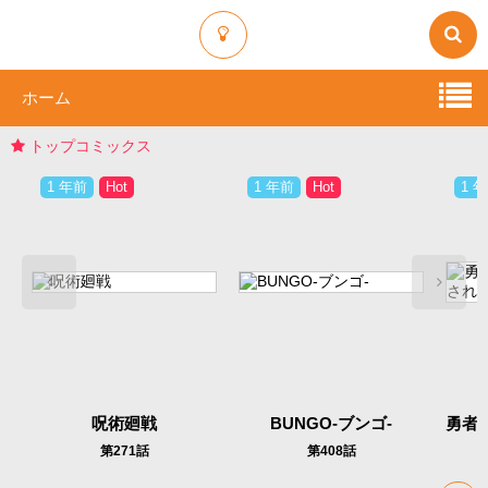
ホーム
トップコミックス
1 年前
Hot
1 年前
Hot
1 年
呪術廻戦
BUNGO-ブンゴ-
第271話
第408話