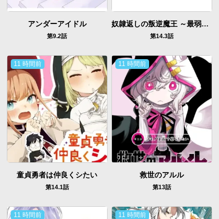
アンダーアイドル
奴隷返しの叛逆魔王 ～最弱種族の悪魔が禁断ハーレムを築くまで～
第9.2話
第14.3話
11 時間前
11 時間前
童貞勇者は仲良くシたい
救世のアルル
第14.1話
第13話
11 時間前
11 時間前