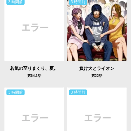
3 時間前
3 時間前
若気の至りまくり、夏。
負け犬とライオン
第64.1話
第22話
3 時間前
3 時間前