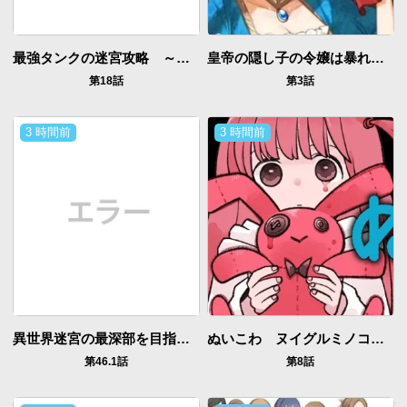
最強タンクの迷宮攻略 ～体力9999のレアスキル持ちタンク、勇者パーティーを追放される～
皇帝の隠し子の令嬢は暴れん坊公爵令息の手綱を握る。
第18話
第3話
3 時間前
3 時間前
異世界迷宮の最深部を目指そう
ぬいこわ ヌイグルミノコワイハナシ
第46.1話
第8話