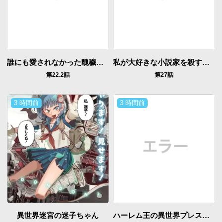
誰にも愛されなかった醜穢令嬢が幸せになるまで
私が大好きな小説家を殺すまで
第22.2話
第27話
3 時間前
3 時間前
異世界迷宮の迷子ちゃん
ハーレム王の異世界プレス漫遊記 ～最強無双のおじさんはあらゆる種族を嫁にする～