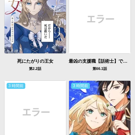
死にたがりの王女
最凶の支援職【話術士】である俺は世界最強クランを従える
第2.2話
第66.1話
3 時間前
3 時間前