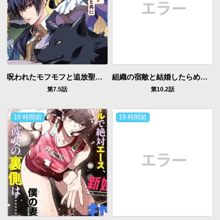
呪われたモフモフと追放聖女のもぐもぐ辺境暮らし
組織の宿敵と結婚したらめちゃ甘い
第7.5話
第10.2話
19 時間前
19 時間前