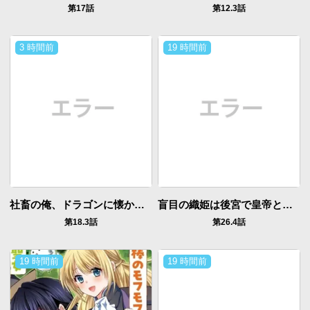
第17話
第12.3話
3 時間前
19 時間前
社畜の俺、ドラゴンに懐かれたのでペット配信を始めます～チビッ子ドラゴンとモンスター牧場ライフ～
盲目の織姫は後宮で皇帝との恋を紡ぐ
第18.3話
第26.4話
19 時間前
19 時間前