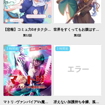
【悲報】コミュ力0オタク少女、ドラゴンをワンパンで沈めて有名配信者を助けたら不本意バズが止まらない
世界をすくってもお腹はすくから
第12話
第2話
3 時間前
3 時間前
マトリ -ヴァンパイアvs魔法取締官
冴えない加護持ち令嬢、孤高の王子様に見初められる～美貌の妹に言いなりの家族を捨てたら、真の能力が開花しました～