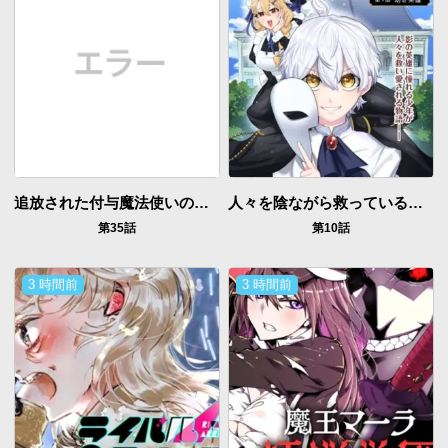
追放された付与魔法使いの成り上がり
人々を陰ながら救っている英雄、実は公爵家のクズ息子。というのを周囲は知っている
第35話
第10話
3 時間前
3 時間前