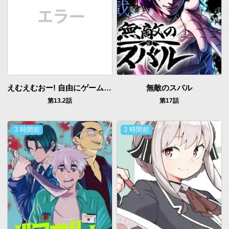
えむえむおー! 自由にゲームを攻略したら人間離れしてました
無敵のスバル
第13.2話
第17話
3 時間前
3 時間前