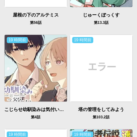
屋根の下のアルテミス
じゅーくぼっくす
第56話
第13.3話
19 時間前
19 時間前
こじらせ幼馴染みは気付いて欲しい
塔の管理をしてみよう
第4話
第103.2話
19 時間前
19 時間前