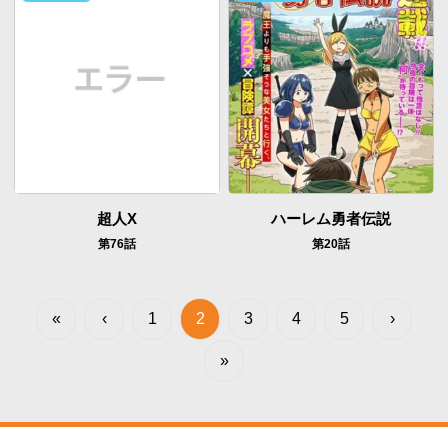
超人X
ハーレム勇者伝説
第76話
第20話
«
‹
1
2
3
4
5
›
»