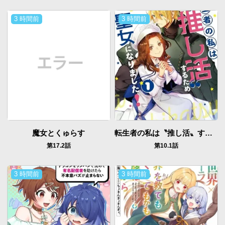
3 時間前
3 時間前
魔女とくゅらす
転生者の私は〝推し活〟するため聖女になりました！
第17.2話
第10.1話
3 時間前
3 時間前