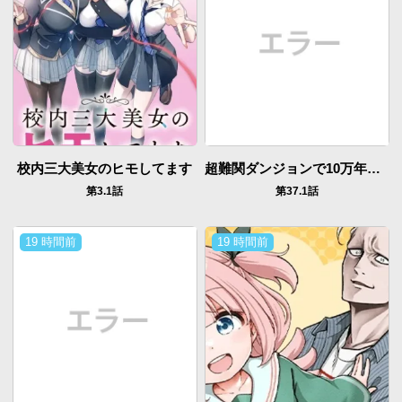
校内三大美女のヒモしてます
超難関ダンジョンで10万年修行した結果、世界最強に ～最弱無能の下剋上～
第3.1話
第37.1話
19 時間前
19 時間前