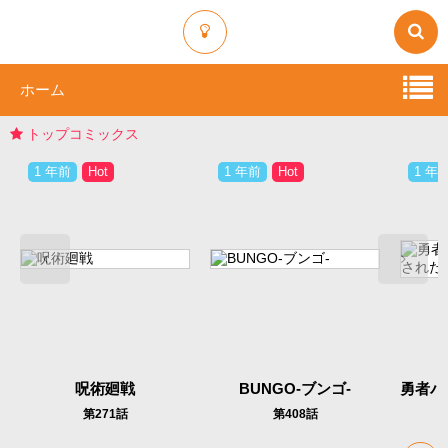
ホーム
トップコミックス
1 年前
Hot
1 年前
Hot
1 年
呪術廻戦
BUNGO-ブンゴ-
第271話
第408話