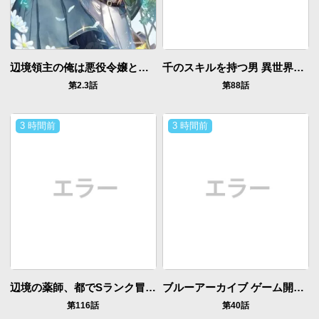
辺境領主の俺は悪役令嬢として追放された嫁のため、大国を滅ぼすことにした。
千のスキルを持つ男 異世界で召喚獣はじめました！
第2.3話
第88話
3 時間前
3 時間前
辺境の薬師、都でSランク冒険者となる～英雄村の少年がチート薬で無自覚無双〜
ブルーアーカイブ ゲーム開発部だいぼうけん！
第116話
第40話