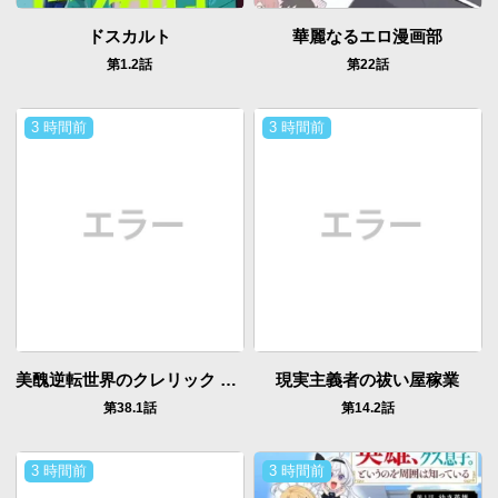
ドスカルト
華麗なるエロ漫画部
第1.2話
第22話
3 時間前
3 時間前
美醜逆転世界のクレリック ～美醜 貞操観念が逆転した異世界で僧侶になりました。淫欲の呪いを解くためにハーレムパーティで『儀式』します～
現実主義者の祓い屋稼業
第38.1話
第14.2話
3 時間前
3 時間前