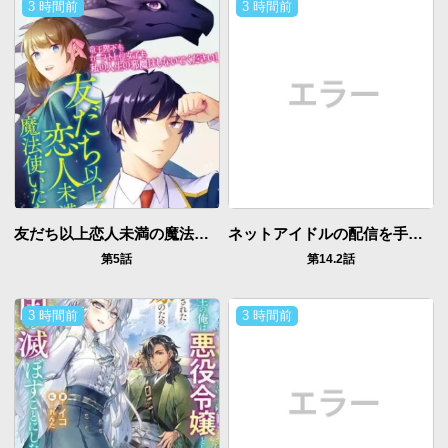
3 時間前
3 時間前
友だち以上恋人未満の魔法使いたち～竜王陛下もカースト上位女子も私の人生の邪魔はしないでください!～
ネットアイドルの配信を手伝っていたマネージャーの俺、なぜかバズってしまう
第5話
第14.2話
3 時間前
3 時間前