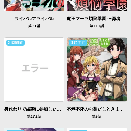
ライバルアライバル
魔王マーラ煩悩学園 〜勇者、教師に堕とされる〜
第9.1話
第11.1話
3 時間前
3 時間前
身代わりで縁談に参加した愚妹の私、隣国の王子様に見初められました
不老不死のお薬だしときますね
第17.2話
第9話