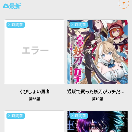
最新
3 時間前
3 時間前
くびしょい勇者
通販で買った妖刀がガチだった〜試し斬りしたら空間が裂けて異世界に飛ばされた挙句、伝説の勇者だと勘違いされて困っています〜
第56話
第10話
3 時間前
3 時間前