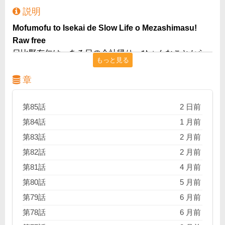
説明
Mofumofu to Isekai de Slow Life o Mezashimasu!
Raw free
日比野有仁は、ある日の会社帰り、ひょんなことから
もっと見る
異世界の森に転移してしまった。エルフのオースト爺
に助けられた彼はアリトと名乗り、オースト爺の家に
章
いるたくさんのもふもふ魔獣とともに森暮らしを開始
する。オースト爺によれば、アリトのように別世界か
第85話
2 日前
らやってきた者は『落ち人』と呼ばれ、普通とは異な
第84話
1 月前
る性質を持っているらしい。『落ち人』の謎を解き明
第83話
2 月前
かすべく、アリトはもふもふ魔獣を連れて森の外の世
第82話
2 月前
界へ旅立つ！
第81話
4 月前
第80話
5 月前
第79話
6 月前
第78話
6 月前